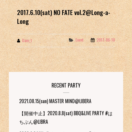
2017.6.10(sat) NO FATE vol.2@Long-a-
Long
Event
2017-06-10
Categories
Dam_t
By
RECENT PARTY
2021.08.15(sun) MASTER MIND@LIBERA
【開催中止】2020.8.8(sat) BBQ&LIVE PARTY #は
ちぶん@LIBRA