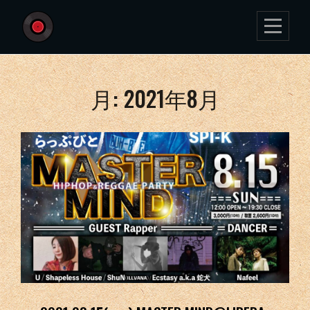
Skip
to
content
月:
2021年8月