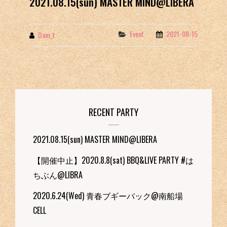
2021.08.15(sun) MASTER MIND@LIBERA
Event
2021-08-15
Categories
Dam_t
By
RECENT PARTY
2021.08.15(sun) MASTER MIND@LIBERA
【開催中止】2020.8.8(sat) BBQ&LIVE PARTY #は
ちぶん@LIBRA
2020.6.24(Wed) 青春ブギーバック@南船場
CELL