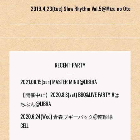
2019.4.23(tue) Slow Rhythm Vol.5@Mizu no Oto
RECENT PARTY
2021.08.15(sun) MASTER MIND@LIBERA
【開催中止】2020.8.8(sat) BBQ&LIVE PARTY #は
ちぶん@LIBRA
2020.6.24(Wed) 青春ブギーバック@南船場
CELL