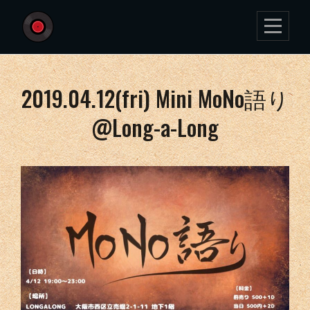
Skip
to
content
投
2019.04.12(fri) Mini MoNo語り
稿
@Long-a-Long
ナ
ビ
ゲ
ー
シ
ョ
ン